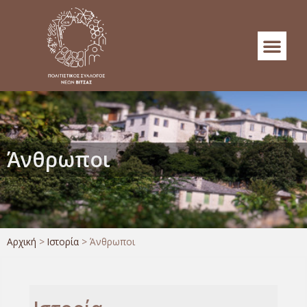
Άνθρωποι
Αρχική
>
Ιστορία
>
Άνθρωποι