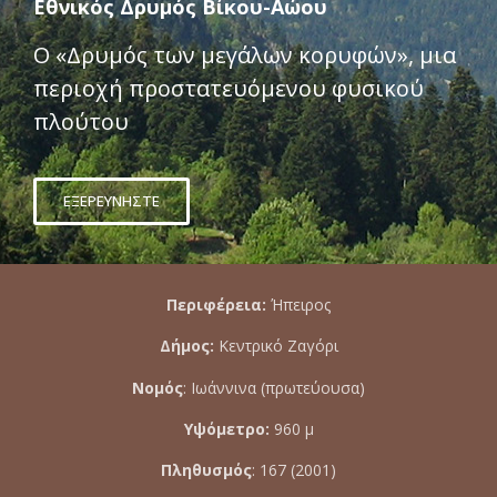
Εθνικός Δρυμός Βίκου-Αώου
Ο «Δρυμός των μεγάλων κορυφών», μια
περιοχή προστατευόμενου φυσικού
πλούτου
ΕΞΕΡΕΥΝΗΣΤΕ
Περιφέρεια:
Ήπειρος
Δήμος:
Κεντρικό Ζαγόρι
Νομός
: Ιωάννινα (πρωτεύουσα)
Υψόμετρο:
960 μ
Πληθυσμός
: 167 (2001)