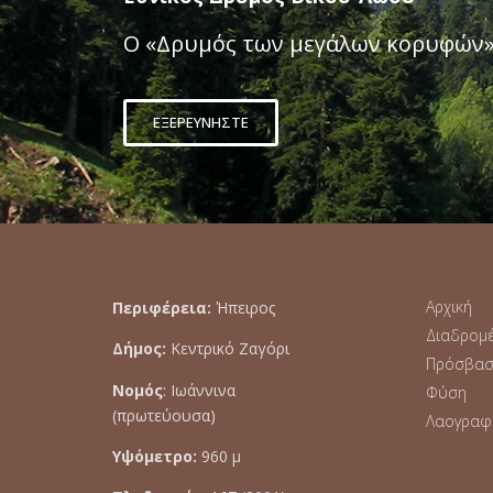
Ο «Δρυμός των μεγάλων κορυφών»
ΕΞΕΡΕΥΝΗΣΤΕ
Αρχική
Περιφέρεια:
Ήπειρος
Διαδρομ
Δήμος:
Κεντρικό Ζαγόρι
Πρόσβα
Νομός
: Ιωάννινα
Φύση
(πρωτεύουσα)
Λαογραφ
Υψόμετρο:
960 μ