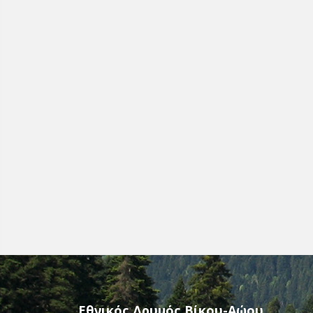
Εθνικός Δρυμός Βίκου-Αώου