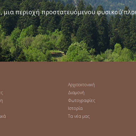
, μια περιοχή προστατευόμενου φυσικού πλ
Αρχιτεκτονική
ές
Διαμονή
ση
Φωτογραφίες
Ιστορία
ικά
Τα νέα μας