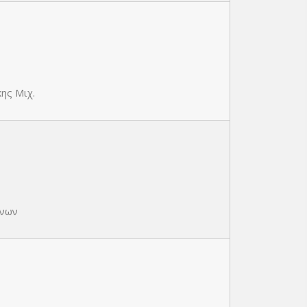
ης Μιχ.
ίνων