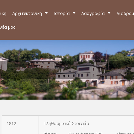
ική
Αρχιτεκτονική
Ιστορία
Λαογραφία
Διαδρομ
νέα μας
1812
Πληθυσμιακά Στοιχεία