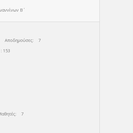
αννίνων Β΄
9 Αποδημούσες: 7
 153
Μαθητές: 7