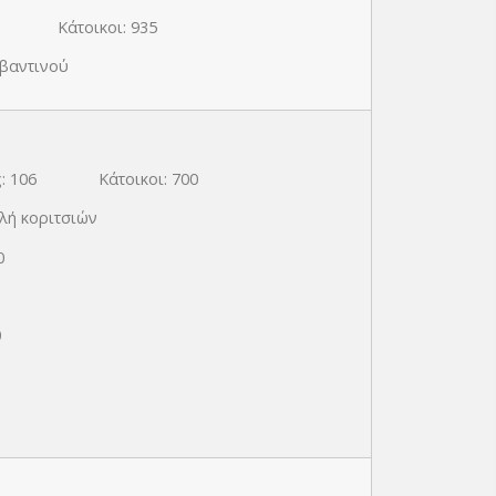
τοικοι: 935
βαντινού
ες: 106 Κάτοικοι: 700
ολή κοριτσιών
0
0