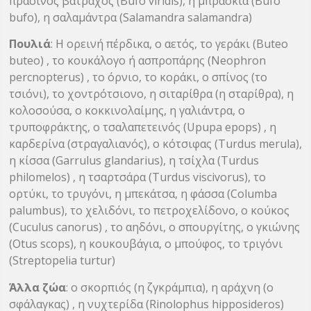
πράσινος βάτραχος (Bufo viridis), η μπράσκια (Bufo
bufo), η σαλαμάντρα (Salamandra salamandra)
Πουλιά
: Η ορεινή πέρδικα, ο αετός, το γεράκι (Buteo
buteo) , το κουκάλογο ή ασπροπάρης (Neophron
percnopterus) , το όρνιο, το κοράκι, ο σπίνος (το
τσιόνι), το χοντρότσιονο, η σιταρίθρα (η σταρίθρα), η
κολοσούσα, ο κοκκινολαίμης, η γαλιάντρα, ο
τρυποφράκτης, ο τσαλαπετεινός (Upupa epops) , η
καρδερίνα (στραγαλιανός), ο κότσιφας (Turdus merula),
η κίσσα (Garrulus glandarius), η τσίχλα (Turdus
philomelos) , η τσαρτσάρα (Turdus viscivorus), το
ορτύκι, το τρυγόνι, η μπεκάτσα, η φάσσα (Columba
palumbus), το χελιδόνι, το πετροχελίδονο, ο κούκος
(Cuculus canorus) , το αηδόνι, ο σπουργίτης, ο γκιώνης
(Otus scops), η κουκουβάγια, ο μπούφος, το τριγόνι
(Streptopelia turtur)
Άλλα ζώα
: ο σκορπιός (η ζγκράμπια), η αράχνη (ο
σφάλαγκας) , η νυχτερίδα (Rinolophus hipposideros)