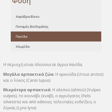
Φύση
Χαράδρα Βίκου
Ποταμός Βοϊδομάτης
Πανίδα
Χλωρίδα
Η περιοχή είναι πλούσια σε άγρια πανίδα.
Μεγάλα αρπακτικά ζώα
: Η αρκούδα (Ursus arctos)
και ο λύκος (Canis lupus)
Μικρότερα αρπακτικά
: Η αλεπού (αλπού) (Vulpes
vulpes), το κουνάβι (κναβ), ο αγριόγατος (Felis
silvestris) και από κάποιες τελευταίες ενδείξεις ο
λίγκας (Lynx lynx).