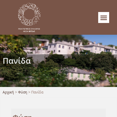
Πανίδα
Αρχική
>
Φύση
>
Πανίδα