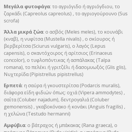
Μεγάλα φυτοφάγα
: το αγριόγιδο ή αγριόγδιου, το
ζαρκάδι (Capreolus capreolus) , το αγριογούρουνο (Sus
scrofa)
Άλλα μικρά ζώα
: ο ασβός (Meles meles), το κουνάβι
(κναβ), η νυφίτσα (Mustella nivalis) , ο σκίουρος ή
βερβερίτσα (Sciurus vulgaris), ο λαγός (Lepus
capensis), ο σκαντόχοιρος ή αρίτσιος (Erinaceus
concolor), ο τυφλοπόντικας ή ασπάλακας (Talpa
romana), το πελέκι ή γριτζέλι ή δασομυωξός (Glis glis),
Νυχτερίδα (Pipistrellus pipistrellus)
Ερπετά
: η σαύρα ή γκουστερίτσα (Podarcis muralis),
διάφορα είδη φιδιών όπως: οχιά (Vipera ammodytes) ,
σαΐτα (Coluber najadum), δεντρογαλιά (Coluber
gemonensis) , γκαβοκόνακο ή κονάκι (Anguis fragilis) ,
η χελώνα (Testudo hermanni)
Αμφύβια
: ο βάτραχος ή μπάκακας (Rana graeca), ο