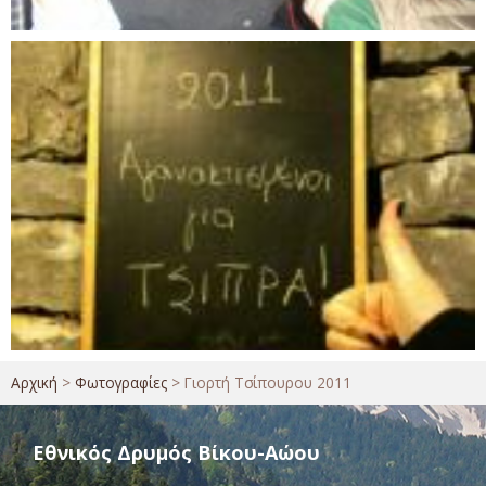
Αρχική
>
Φωτογραφίες
>
Γιορτή Τσίπουρου 2011
Εθνικός Δρυμός Βίκου-Αώου