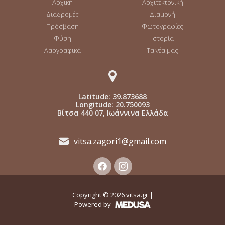
Αρχική
Αρχιτεκτονική
Διαδρομές
Διαμονή
Πρόσβαση
Φωτογραφίες
Φύση
Ιστορία
Λαογραφικά
Τα νέα μας
Latitude: 39.873688
Longitude: 20.750093
Βίτσα 440 07, Ιωάννινα Ελλάδα
vitsa.zagori1@gmail.com
Copyright ©
2026
vitsa.gr |
Powered by