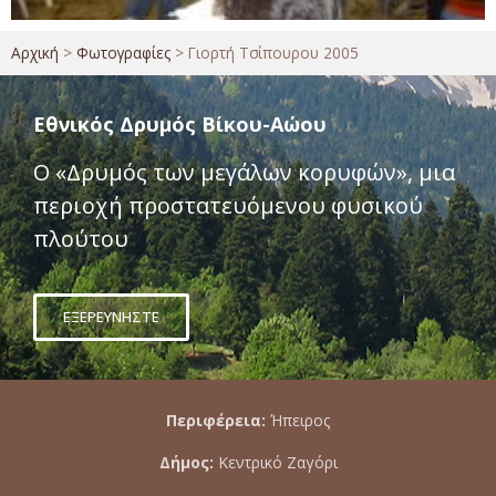
Αρχική
>
Φωτογραφίες
>
Γιορτή Τσίπουρου 2005
Εθνικός Δρυμός Βίκου-Αώου
Ο «Δρυμός των μεγάλων κορυφών», μια
περιοχή προστατευόμενου φυσικού
πλούτου
ΕΞΕΡΕΥΝΗΣΤΕ
Περιφέρεια:
Ήπειρος
Δήμος:
Κεντρικό Ζαγόρι